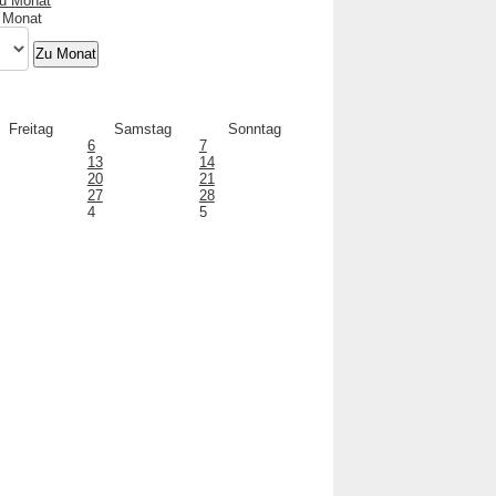
 Monat
Zu Monat
Freitag
Samstag
Sonntag
6
7
13
14
20
21
27
28
4
5