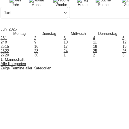
Jahr
Monat
Woche
Heute
Suche
Zu
Juni 2026
Montag
Dienstag
Mittwoch
Donnerstag
23
1
2
3
4
5
24
8
9
10
11
12
25
15
16
17
18
19
26
22
23
24
25
26
27
29
30
1
2
3
1. Mannschaft
Alle Kategorien
Zeige Termine aller Kategorien